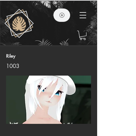
Riley
1003